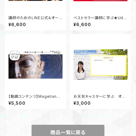
講師のためのLINE公式＆オープ
ベストセラー講師に学ぶ★Ude
ンチャットの運営方法
myで講座を大ヒットさせる秘訣
¥6,600
¥6,600
～設計、収録、編集編～
【動画コンテンツ】Magellanミ
お天気キャスターに学ぶ オン
ートアップ＃６☆<知覚>から＜
ライン配信に役立つ"伝え方"の
¥5,500
¥3,000
遠く＞へ！ 特別編「精神と栄養」
コツ（D）
商品一覧に戻る