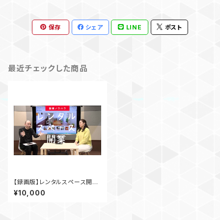
保存
シェア
LINE
ポスト
最近チェックした商品
【録画版】レンタルスペース開業
セミナー
¥10,000