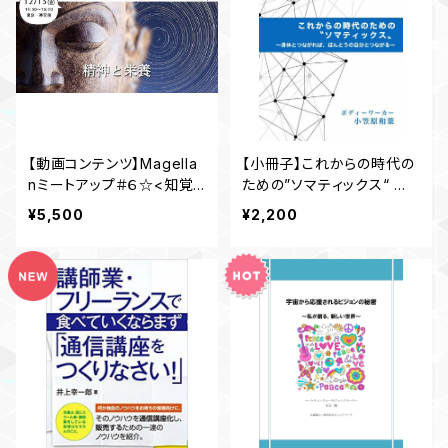
【動画コンテンツ】Magella
【小冊子】これからの時代の
nミートアップ＃６☆<知覚>
ための”ソマティックス“ ～
から＜遠く＞へ！ 特別編「精
身体とつながれば、ほんとう
¥5,500
¥2,200
神と栄養」
の自分とつながる ～